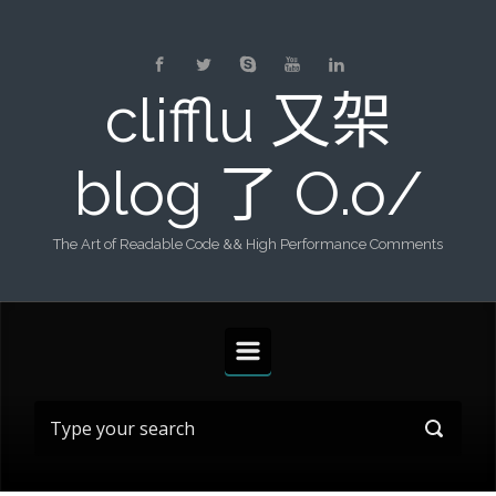
Skip to main content
clifflu 又架
blog 了 O.o/
The Art of Readable Code && High Performance Comments