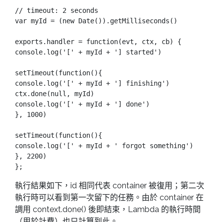
// timeout: 2 seconds

var myId = (new Date()).getMilliseconds()

exports.handler = function(evt, ctx, cb) {

console.log('[' + myId + '] started')

setTimeout(function(){

console.log('[' + myId + '] finishing')

ctx.done(null, myId)

console.log('[' + myId + '] done')

}, 1000)

setTimeout(function(){

console.log('[' + myId + ' forgot something')

}, 2200)

執行結果如下，id 相同代表 container 被復用；第二次
執行時可以看到第一次留下的任務。由於 container 在
調用 context.done() 後即結束，Lambda 的執行時間
（用於計費）也只計算到此。