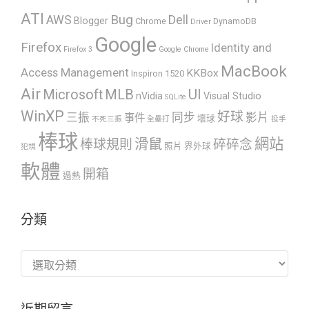
ATI
AWS
Bug
Dell
Blogger
Chrome
DynamoDB
Driver
Google
Firefox
Identity and
Firefox 3
Google Chrome
MacBook
Access Management
KKBox
Inspiron 1520
Air
UI
Microsoft
MLB
nVidia
Visual Studio
SQLite
WinXP
好球
三振
同步
影片
事件
壞球
不死三振
全壘打
投手
棒球
網站
滑鼠
棒球規則
碎碎念
照片
界外球
犯規
軟體
開箱
過熱
分類
分
類