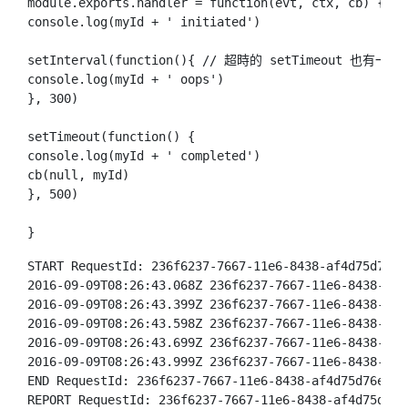
module.exports.handler = function(evt, ctx, cb) {

console.log(myId + ' initiated')

setInterval(function(){ // 超時的 setTimeout 也有一樣
console.log(myId + ' oops')

}, 300)

setTimeout(function() {

console.log(myId + ' completed')

cb(null, myId)

}, 500)

START RequestId: 236f6237-7667-11e6-8438-af4d75d76e0
2016-09-09T08:26:43.068Z 236f6237-7667-11e6-8438-af4
2016-09-09T08:26:43.399Z 236f6237-7667-11e6-8438-af4d
2016-09-09T08:26:43.598Z 236f6237-7667-11e6-8438-af4
2016-09-09T08:26:43.699Z 236f6237-7667-11e6-8438-af4d
2016-09-09T08:26:43.999Z 236f6237-7667-11e6-8438-af4d
END RequestId: 236f6237-7667-11e6-8438-af4d75d76e02

REPORT RequestId: 236f6237-7667-11e6-8438-af4d75d76e