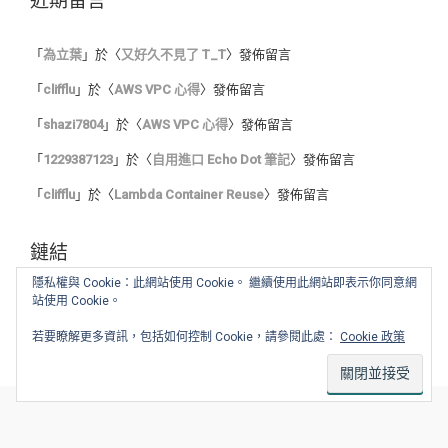
近期留言
「
為立葉
」於〈
又好久不見了 T_T
〉發佈留言
「
clifflu
」於〈
AWS VPC 心得
〉發佈留言
「
shazi7804
」於〈
AWS VPC 心得
〉發佈留言
「
1229387123
」於〈
自用進口 Echo Dot 筆記
〉發佈留言
「
clifflu
」於〈
Lambda Container Reuse
〉發佈留言
鏈結
隱私權與 Cookie：此網站使用 Cookie。 繼續使用此網站即表示你同意網
站使用 Cookie。
我的程式筆記
我的讀書心得
若要瞭解更多資訊，包括如何控制 Cookie，請參閱此處：
Cookie 政策
舊 blog :: Blogger