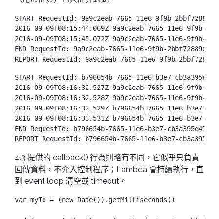
START RequestId: 9a9c2eab-7665-11e6-9f9b-2bbf72889dc
2016-09-09T08:15:44.069Z 9a9c2eab-7665-11e6-9f9b-2bb
2016-09-09T08:15:45.072Z 9a9c2eab-7665-11e6-9f9b-2bb
END RequestId: 9a9c2eab-7665-11e6-9f9b-2bbf72889dc8

START RequestId: b796654b-7665-11e6-b3e7-cb3a395e476
2016-09-09T08:16:32.527Z 9a9c2eab-7665-11e6-9f9b-2bb
2016-09-09T08:16:32.528Z 9a9c2eab-7665-11e6-9f9b-2bb
2016-09-09T08:16:32.529Z b796654b-7665-11e6-b3e7-cb3
2016-09-09T08:16:33.531Z b796654b-7665-11e6-b3e7-cb3
END RequestId: b796654b-7665-11e6-b3e7-cb3a395e4762

4.3 提供的 callback() 行為則略有不同，它似乎只負責
回傳資料，不介入控制程序；Lambda 會持續執行，直
到 event loop 清空或 timeout。
var myId = (new Date()).getMilliseconds()
