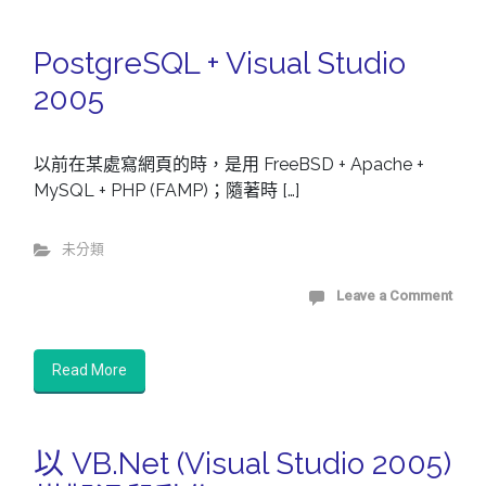
PostgreSQL + Visual Studio
2005
以前在某處寫網頁的時，是用 FreeBSD + Apache +
MySQL + PHP (FAMP)；隨著時 […]
未分類
Leave a Comment
Read More
以 VB.Net (Visual Studio 2005)