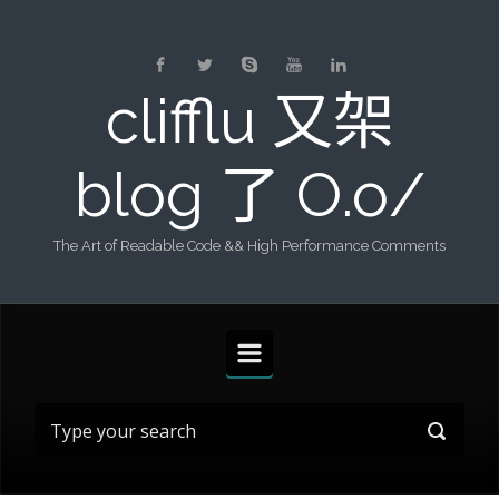
Skip to main content
clifflu 又架
blog 了 O.o/
The Art of Readable Code && High Performance Comments