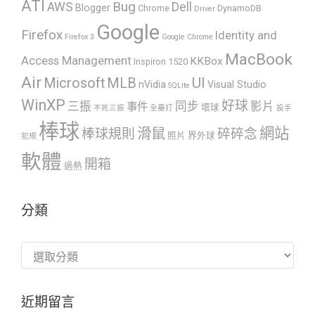
ATI
AWS
Bug
Dell
Blogger
Chrome
DynamoDB
Driver
Google
Firefox
Identity and
Firefox 3
Google Chrome
MacBook
Access Management
KKBox
Inspiron 1520
Air
UI
Microsoft
MLB
nVidia
Visual Studio
SQLite
WinXP
好球
三振
同步
影片
事件
壞球
不死三振
全壘打
投手
棒球
網站
滑鼠
棒球規則
碎碎念
照片
界外球
犯規
軟體
開箱
過熱
分類
分
類
近期留言