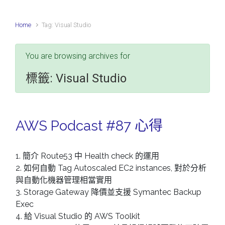
Home
Tag: Visual Studio
You are browsing archives for
標籤:
Visual Studio
AWS Podcast #87 心得
1. 簡介 Route53 中 Health check 的運用
2. 如何自動 Tag Autoscaled EC2 instances, 對於分析
與自動化機器管理相當實用
3. Storage Gateway 降價並支援 Symantec Backup
Exec
4. 給 Visual Studio 的 AWS Toolkit