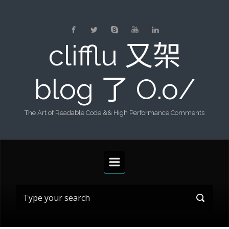
Skip to main content
clifflu 又架
blog 了 O.o/
The Art of Readable Code && High Performance Comments