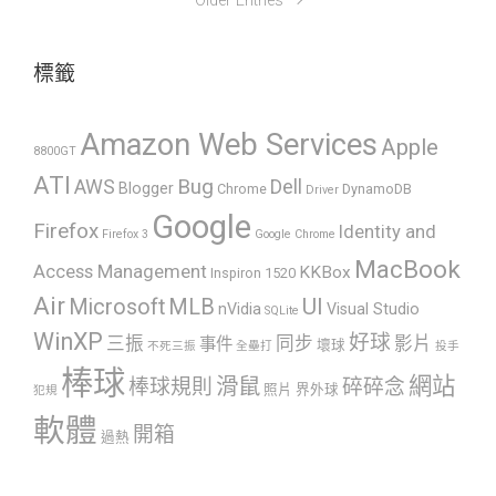
Older Entries
標籤
Amazon Web Services
Apple
8800GT
ATI
AWS
Bug
Dell
Blogger
Chrome
DynamoDB
Driver
Google
Firefox
Identity and
Firefox 3
Google Chrome
MacBook
Access Management
KKBox
Inspiron 1520
Air
UI
Microsoft
MLB
nVidia
Visual Studio
SQLite
WinXP
好球
三振
同步
影片
事件
壞球
不死三振
全壘打
投手
棒球
網站
滑鼠
棒球規則
碎碎念
照片
界外球
犯規
軟體
開箱
過熱