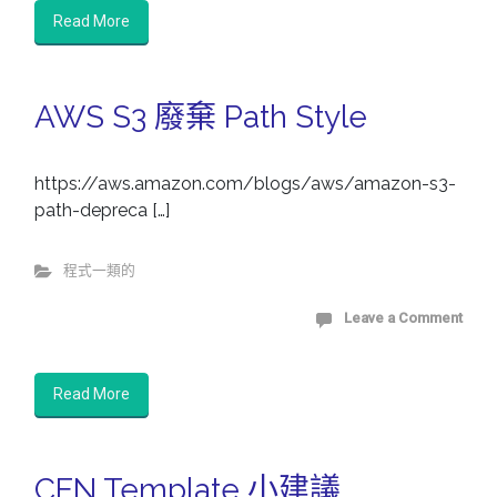
Read More
AWS S3 廢棄 Path Style
https://aws.amazon.com/blogs/aws/amazon-s3-
path-depreca […]
程式一類的
Leave a Comment
Read More
CFN Template 小建議