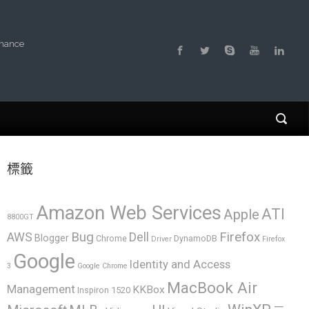
rmance
標籤
Amazon Web Services
ATI
Apple
8800GT
AWS
Bug
Dell
Firefox
Blogger
Chrome
DynamoDB
Driver
Firefox
Google
Identity and Access
3
Google Chrome
MacBook Air
Management
KKBox
Inspiron 1520