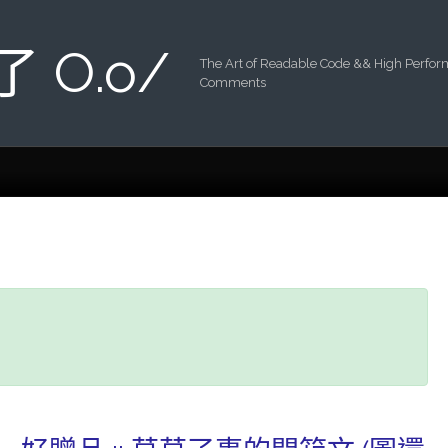
 了 O.o/
The Art of Readable Code && High Perfo
Comments