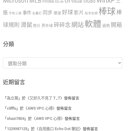
WinXP
UI
Microsoft
MLB
三
nVidia
Visual Studio
SQLite
棒球
好球
棒
振
同步
影片
事件
壞球
不死三振
全壘打
投手犯規
軟體
網站
滑鼠
球規則
碎碎念
開箱
照片
界外球
過熱
分類
分
類
近期留言
「
為立葉
」於〈
又好久不見了 T_T
〉發佈留言
「
clifflu
」於〈
AWS VPC 心得
〉發佈留言
「
shazi7804
」於〈
AWS VPC 心得
〉發佈留言
「
1229387123
」於〈
自用進口 Echo Dot 筆記
〉發佈留言