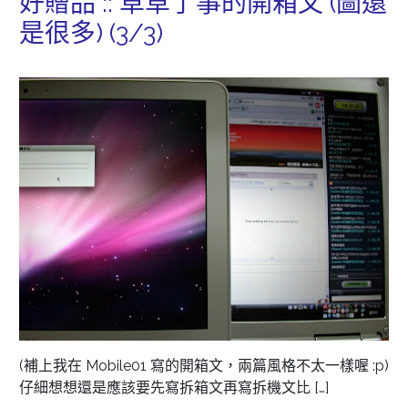
好贈品 :: 草草了事的開箱文 (圖還
是很多) (3/3)
(補上我在 Mobile01 寫的開箱文，兩篇風格不太一樣喔 :p)
仔細想想還是應該要先寫拆箱文再寫拆機文比 […]