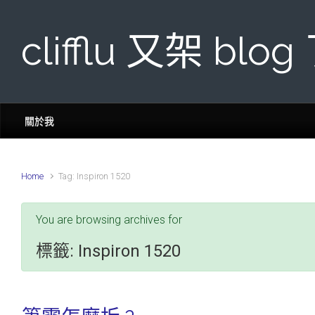
Skip to main content
clifflu 又架 blog
關於我
Home
Tag: Inspiron 1520
You are browsing archives for
標籤:
Inspiron 1520