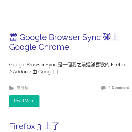
當 Google Browser Sync 碰上
Google Chrome
Google Browser Sync 是一個我之前還滿喜歡的 Firefox
2 Addon，由 Googl […]
未分類
1 Comment
Read More
Firefox 3 上了