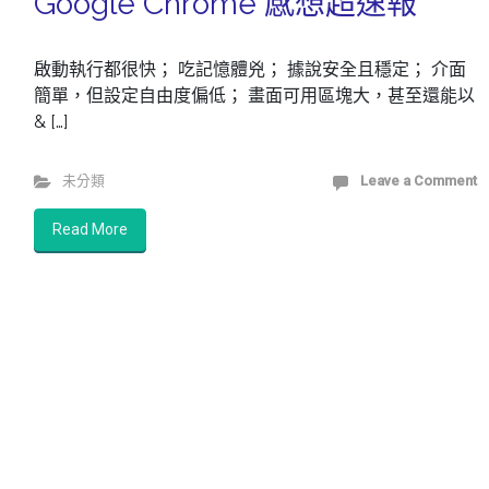
Google Chrome 感想超速報
啟動執行都很快； 吃記憶體兇； 據說安全且穩定； 介面
簡單，但設定自由度偏低； 畫面可用區塊大，甚至還能以
& […]
未分類
Leave a Comment
Read More