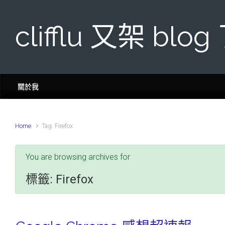
Skip to main content
clifflu 又架 blog
關於我
Home
Tag: Firefox
You are browsing archives for
標籤:
Firefox