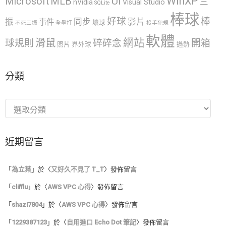
WinXP
UI
Microsoft
MLB
三
nVidia
Visual Studio
SQLite
棒球
好球
棒
振
同步
影片
事件
壞球
不死三振
全壘打
投手犯規
軟體
網站
滑鼠
球規則
碎碎念
開箱
照片
界外球
過熱
分類
分
類
近期留言
「
為立葉
」於〈
又好久不見了 T_T
〉發佈留言
「
clifflu
」於〈
AWS VPC 心得
〉發佈留言
「
shazi7804
」於〈
AWS VPC 心得
〉發佈留言
「
1229387123
」於〈
自用進口 Echo Dot 筆記
〉發佈留言