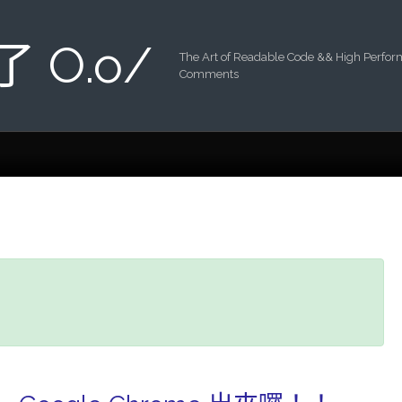
 了 O.o/
The Art of Readable Code && High Perfo
Comments