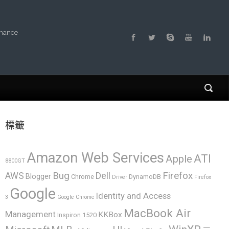
rmance
標籤
Amazon Web Services
ATI
Apple
8800GT
AWS
Bug
Dell
Firefox
Blogger
Chrome
DynamoDB
Driver
Firefox
Google
Identity and Access
3
Google Chrome
MacBook Air
Management
KKBox
Inspiron 1520