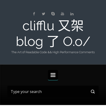
Skip to main content
clifflu 又架
blog 了 O.o/
The Art of Readable Code && High Performance Comments