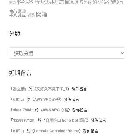
棒球
網站
滑鼠
棒球規則
碎碎念
照片
界外球
犯規
軟體
開箱
過熱
分類
分
類
近期留言
「
為立葉
」於〈
又好久不見了 T_T
〉發佈留言
「
clifflu
」於〈
AWS VPC 心得
〉發佈留言
「
shazi7804
」於〈
AWS VPC 心得
〉發佈留言
「
1229387123
」於〈
自用進口 Echo Dot 筆記
〉發佈留言
「
clifflu
」於〈
Lambda Container Reuse
〉發佈留言