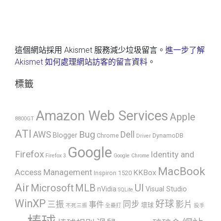
這個網站採用 Akismet 服務減少垃圾留言。
進一步了解
Akismet 如何處理網站訪客的留言資料
。
標籤
Amazon Web Services
Apple
8800GT
ATI
AWS
Bug
Dell
Blogger
Chrome
DynamoDB
Driver
Google
Firefox
Identity and
Firefox 3
Google Chrome
MacBook
Access Management
KKBox
Inspiron 1520
Air
UI
Microsoft
MLB
nVidia
Visual Studio
SQLite
WinXP
好球
三振
同步
影片
事件
壞球
不死三振
全壘打
投手