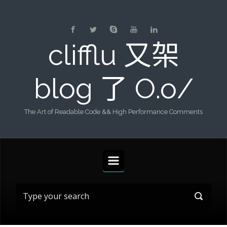
Skip to main content
clifflu 又架
blog 了 O.o/
The Art of Readable Code && High Performance Comments