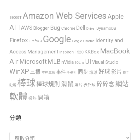
Amazon Web Services
Apple
8800GT
ATI
AWS
Bug
Dell
Blogger
Chrome
DynamoDB
Driver
Google
Firefox
Identity and
Firefox 3
Google Chrome
MacBook
Access Management
KKBox
Inspiron 1520
Air
UI
Microsoft
MLB
nVidia
Visual Studio
SQLite
WinXP
好球
三振
同步
影片
事件
壞球
不死三振
全壘打
投手
棒球
網站
滑鼠
棒球規則
碎碎念
照片
界外球
犯規
軟體
開箱
過熱
分類
分