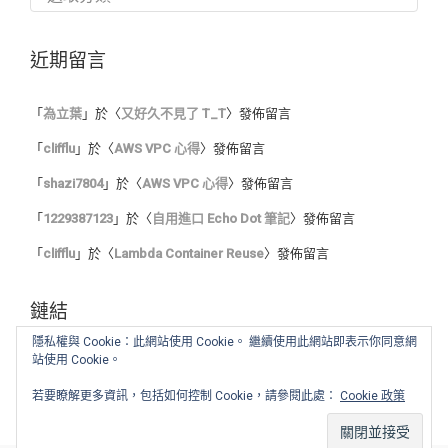
類
近期留言
「
為立葉
」於〈
又好久不見了 T_T
〉發佈留言
「
clifflu
」於〈
AWS VPC 心得
〉發佈留言
「
shazi7804
」於〈
AWS VPC 心得
〉發佈留言
「
1229387123
」於〈
自用進口 Echo Dot 筆記
〉發佈留言
「
clifflu
」於〈
Lambda Container Reuse
〉發佈留言
鏈結
隱私權與 Cookie：此網站使用 Cookie。 繼續使用此網站即表示你同意網
站使用 Cookie。
我的程式筆記
我的讀書心得
若要瞭解更多資訊，包括如何控制 Cookie，請參閱此處：
Cookie 政策
舊 blog :: Blogger