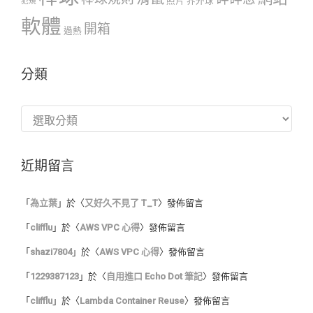
照片
界外球
犯規
軟體
開箱
過熱
分類
分
類
近期留言
「
為立葉
」於〈
又好久不見了 T_T
〉發佈留言
「
clifflu
」於〈
AWS VPC 心得
〉發佈留言
「
shazi7804
」於〈
AWS VPC 心得
〉發佈留言
「
1229387123
」於〈
自用進口 Echo Dot 筆記
〉發佈留言
「
clifflu
」於〈
Lambda Container Reuse
〉發佈留言