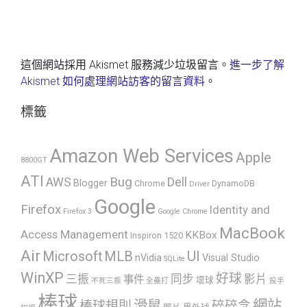
這個網站採用 Akismet 服務減少垃圾留言。
進一步了解
Akismet 如何處理網站訪客的留言資料
。
標籤
Amazon Web Services
Apple
8800GT
ATI
AWS
Bug
Dell
Blogger
Chrome
DynamoDB
Driver
Google
Firefox
Identity and
Firefox 3
Google Chrome
MacBook
Access Management
KKBox
Inspiron 1520
Air
UI
Microsoft
MLB
nVidia
Visual Studio
SQLite
WinXP
好球
三振
同步
影片
事件
壞球
不死三振
全壘打
投手
棒球
網站
滑鼠
棒球規則
碎碎念