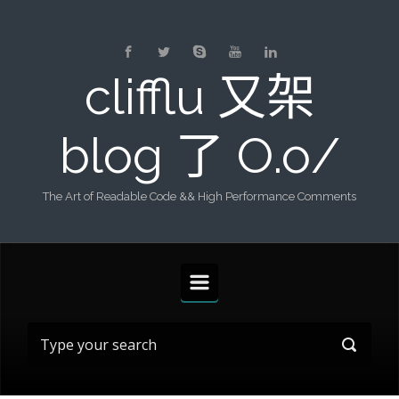
Skip to main content
clifflu 又架
blog 了 O.o/
The Art of Readable Code && High Performance Comments