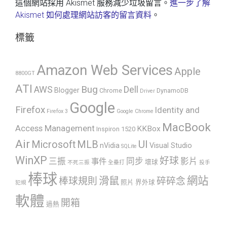
這個網站採用 Akismet 服務減少垃圾留言。
進一步了解
Akismet 如何處理網站訪客的留言資料
。
標籤
Amazon Web Services
Apple
8800GT
ATI
AWS
Bug
Dell
Blogger
Chrome
DynamoDB
Driver
Google
Firefox
Identity and
Firefox 3
Google Chrome
MacBook
Access Management
KKBox
Inspiron 1520
Air
UI
Microsoft
MLB
nVidia
Visual Studio
SQLite
WinXP
好球
三振
同步
影片
事件
壞球
不死三振
全壘打
投手
棒球
網站
滑鼠
棒球規則
碎碎念
照片
界外球
犯規
軟體
開箱
過熱