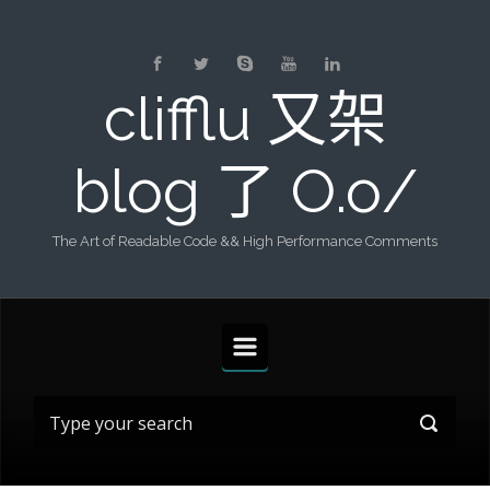
Skip to main content
clifflu 又架
blog 了 O.o/
The Art of Readable Code && High Performance Comments