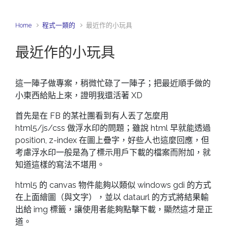
Home
程式一類的
最近作的小玩具
最近作的小玩具
這一陣子做專案，稍微忙碌了一陣子；把最近順手做的
小東西給貼上來，證明我還活著 XD
首先是在 FB 的某社團看到有人丟了怎麼用
html5/js/css 做浮水印的問題；雖說 html 早就能透過
position, z-index 在圖上疊字，好些人也這麼回應，但
考慮浮水印一般是為了標示用戶下載的檔案而附加，就
知道這樣的寫法不堪用。
html5 的 canvas 物件能夠以類似 windows gdi 的方式
在上面繪圖（與文字），並以 dataurl 的方式將結果輸
出給 img 標籤，讓使用者能夠點擊下載，顯然這才是正
道。