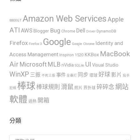
Amazon Web Services
Apple
8800GT
ATI
AWS
Bug
Dell
Blogger
Chrome
DynamoDB
Driver
Google
Firefox
Identity and
Firefox 3
Google Chrome
MacBook
Access Management
KKBox
Inspiron 1520
Air
UI
Microsoft
MLB
nVidia
Visual Studio
SQLite
WinXP
好球
三振
同步
影片
事件
壞球
不死三振
全壘打
投手
棒球
網站
滑鼠
棒球規則
碎碎念
照片
界外球
犯規
軟體
開箱
過熱
分類
分