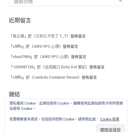
類
近期留言
「
為立葉
」於〈
又好久不見了 T_T
〉發佈留言
「
clifflu
」於〈
AWS VPC 心得
〉發佈留言
「
shazi7804
」於〈
AWS VPC 心得
〉發佈留言
「
1229387123
」於〈
自用進口 Echo Dot 筆記
〉發佈留言
「
clifflu
」於〈
Lambda Container Reuse
〉發佈留言
鏈結
隱私權與 Cookie：此網站使用 Cookie。 繼續使用此網站即表示你同意網
站使用 Cookie。
我的程式筆記
我的讀書心得
若要瞭解更多資訊，包括如何控制 Cookie，請參閱此處：
Cookie 政策
舊 blog :: Blogger