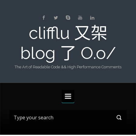
Skip to main content
clifflu 又架
blog 了 O.o/
The Art of Readable Code && High Performance Comments