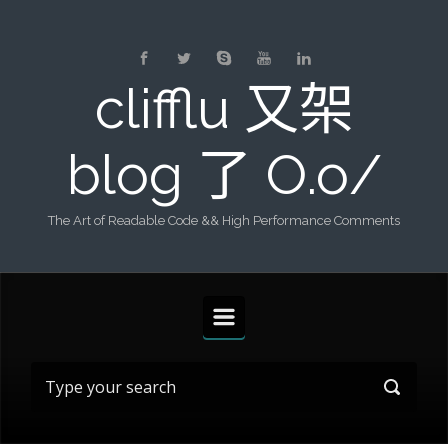
Skip to main content
clifflu 又架
blog 了 O.o/
The Art of Readable Code && High Performance Comments