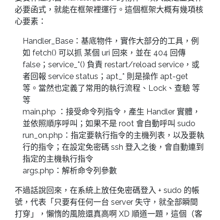
必要函式，就能在框架裡運行。這個框架大概有幾項核
心要素：
Handler_Base：基底物件，實作大部分的工具，例
如 fetch() 可以抓 某個 uri 回來，並在 404 回傳
false；service_*() 負責 restart/reload service，或
者回報 service status；apt_* 則是操作 apt-get
等。當然也定義了常用的執行流程、Lock、查驗 等
等
main.php ：接受命令列指令，產生 Handler 實體，
並依照順序呼叫；如果不是 root 會自動呼叫 sudo
run_on.php：指定要執行指令的主機列表，以及要執
行的指令；在設定免密碼 ssh 登入之後，會自動連到
指定的主機執行指令
args.php：解析命令列參數
不過話說回來，在系統上放任免密碼登入 + sudo 的帳
號，代表「只要有任何一台 server 失守，就全部瞬間
打穿」，懶惰的風險還真高啊 XD 順道一題，這個（客