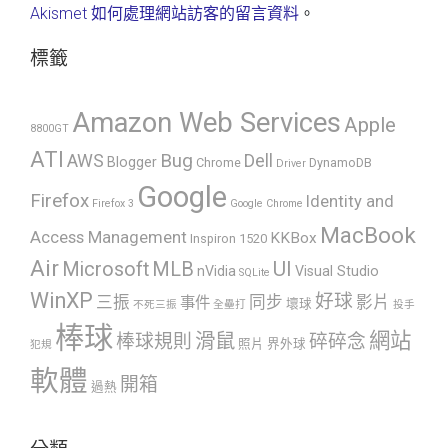
Akismet 如何處理網站訪客的留言資料
。
標籤
Amazon Web Services
Apple
8800GT
ATI
AWS
Bug
Dell
Blogger
Chrome
DynamoDB
Driver
Google
Firefox
Identity and
Firefox 3
Google Chrome
MacBook
Access Management
KKBox
Inspiron 1520
Air
UI
Microsoft
MLB
nVidia
Visual Studio
SQLite
WinXP
好球
三振
同步
影片
事件
壞球
不死三振
全壘打
投手
棒球
網站
滑鼠
棒球規則
碎碎念
照片
界外球
犯規
軟體
開箱
過熱