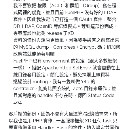
我不喜歡把 權限（ACL）和群組 （Group）寫在程
式碼裡的感覺，並且目前 FuelPHP 沒有好的 LDAP
套件。因此我決定自己打造一個 CAuth 套件，整合
DB, LDAP, OpenID 等認證模式。等到這部份完成，
專案應該也能夠 release 了XD
資料的備份與還原更簡單，因為我手邊有之前寫出來
的 MySQL dump + Compress + Encrypt 碼；稍加修
改應該就能頂著用囉
FuelPHP 也有 environment 的設定（跟大多數框架
一樣），搭配 Apache httpd SetEnv，就會自動在上
線目錄套用設定，簡化設定 + 避免搞爛上線資料
透過設計 routing，我有一隻叫做 ‘etc’ 的
controller，能夠比照系統的 /etc 目錄來運作；並
且當對應的 handler 不存在時，傳回 Status Code
404
客戶端的部份，因為不會有大量運算/記憶體需求，所
以我也是用 PHP 實作…..一套服務框架 XD 任何 task 只
要實作繼承自 Handler_Base 的物件，填入設定並實作