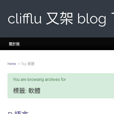
Skip to main content
clifflu 又架 blog
關於我
Home
Tag: 軟體
You are browsing archives for
標籤:
軟體