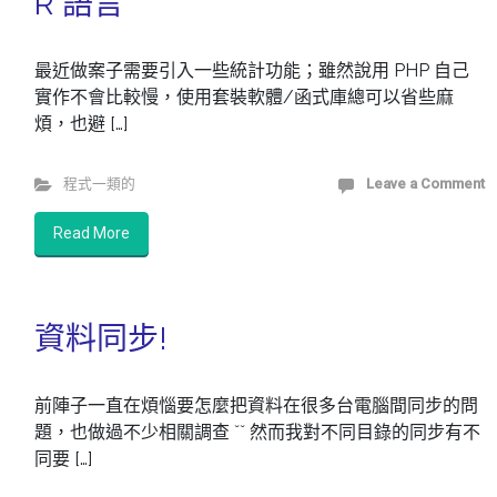
R 語言
最近做案子需要引入一些統計功能；雖然說用 PHP 自己
實作不會比較慢，使用套裝軟體/函式庫總可以省些麻
煩，也避 […]
程式一類的
Leave a Comment
Read More
資料同步!
前陣子一直在煩惱要怎麼把資料在很多台電腦間同步的問
題，也做過不少相關調查 ˇˇ 然而我對不同目錄的同步有不
同要 […]