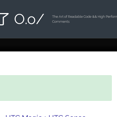
 了 O.o/
The Art of Readable Code && High Perfo
Comments