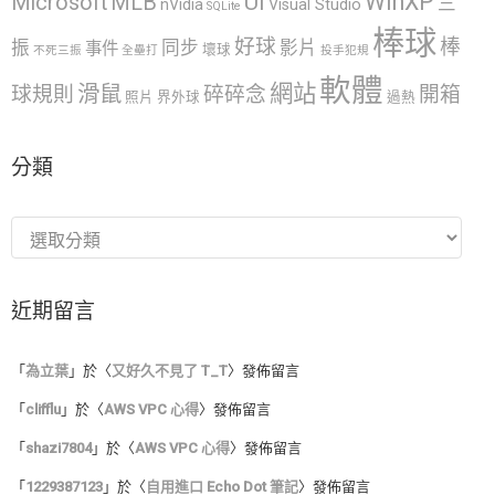
WinXP
UI
Microsoft
MLB
三
nVidia
Visual Studio
SQLite
棒球
好球
棒
振
同步
影片
事件
壞球
不死三振
全壘打
投手犯規
軟體
網站
滑鼠
球規則
碎碎念
開箱
照片
界外球
過熱
分類
分
類
近期留言
「
為立葉
」於〈
又好久不見了 T_T
〉發佈留言
「
clifflu
」於〈
AWS VPC 心得
〉發佈留言
「
shazi7804
」於〈
AWS VPC 心得
〉發佈留言
「
1229387123
」於〈
自用進口 Echo Dot 筆記
〉發佈留言