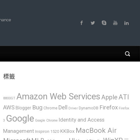
rmance
標籤
Amazon Web Services
ATI
Apple
8800GT
AWS
Bug
Dell
Firefox
Blogger
Chrome
DynamoDB
Driver
Firefox
Google
Identity and Access
3
Google Chrome
MacBook Air
Management
KKBox
Inspiron 1520