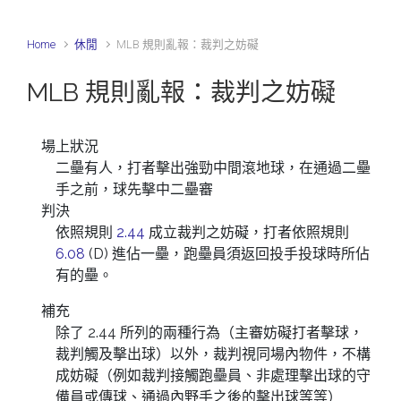
Home
休閒
MLB 規則亂報：裁判之妨礙
MLB 規則亂報：裁判之妨礙
場上狀況
二壘有人，打者擊出強勁中間滾地球，在通過二壘
手之前，球先擊中二壘審
判決
依照規則
2.44
成立裁判之妨礙，打者依照規則
6.08
(D) 進佔一壘，跑壘員須返回投手投球時所佔
有的壘。
補充
除了 2.44 所列的兩種行為（主審妨礙打者擊球，
裁判觸及擊出球）以外，裁判視同場內物件，不構
成妨礙（例如裁判接觸跑壘員、非處理擊出球的守
備員或傳球、通過內野手之後的擊出球等等）