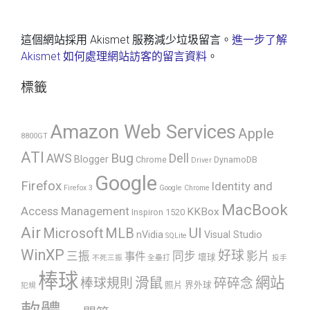
這個網站採用 Akismet 服務減少垃圾留言。
進一步了解
Akismet 如何處理網站訪客的留言資料
。
標籤
Amazon Web Services
Apple
8800GT
ATI
AWS
Bug
Dell
Blogger
Chrome
DynamoDB
Driver
Google
Firefox
Identity and
Firefox 3
Google Chrome
MacBook
Access Management
KKBox
Inspiron 1520
Air
UI
Microsoft
MLB
nVidia
Visual Studio
SQLite
WinXP
好球
三振
同步
影片
事件
壞球
不死三振
全壘打
投手
棒球
網站
滑鼠
棒球規則
碎碎念
照片
界外球
犯規