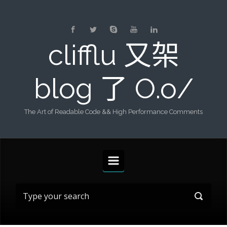
Skip to main content
clifflu 又架
blog 了 O.o/
The Art of Readable Code && High Performance Comments