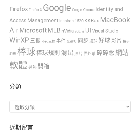
Google
Firefox
Identity and
Firefox 3
Google Chrome
MacBook
Access Management
KKBox
Inspiron 1520
Air
UI
Microsoft
MLB
nVidia
Visual Studio
SQLite
WinXP
好球
三振
同步
影片
事件
壞球
不死三振
全壘打
投手
棒球
網站
滑鼠
棒球規則
碎碎念
照片
界外球
犯規
軟體
開箱
過熱
分類
分
類
近期留言