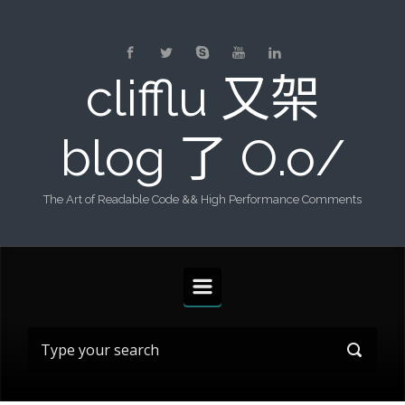
Skip to main content
clifflu 又架
blog 了 O.o/
The Art of Readable Code && High Performance Comments