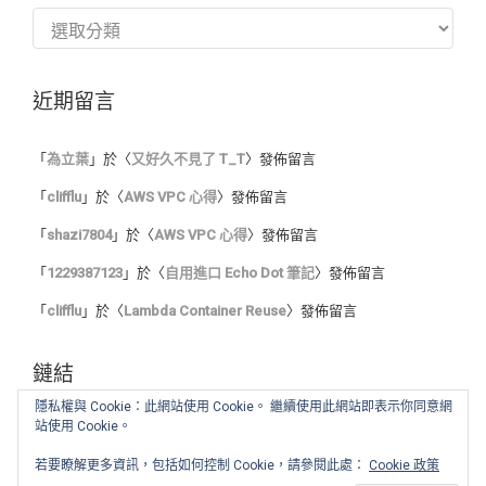
分
類
近期留言
「
為立葉
」於〈
又好久不見了 T_T
〉發佈留言
「
clifflu
」於〈
AWS VPC 心得
〉發佈留言
「
shazi7804
」於〈
AWS VPC 心得
〉發佈留言
「
1229387123
」於〈
自用進口 Echo Dot 筆記
〉發佈留言
「
clifflu
」於〈
Lambda Container Reuse
〉發佈留言
鏈結
隱私權與 Cookie：此網站使用 Cookie。 繼續使用此網站即表示你同意網
站使用 Cookie。
我的程式筆記
我的讀書心得
若要瞭解更多資訊，包括如何控制 Cookie，請參閱此處：
Cookie 政策
舊 blog :: Blogger