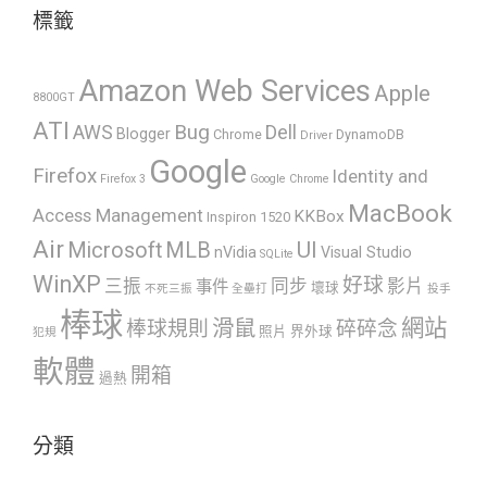
標籤
Amazon Web Services
Apple
8800GT
ATI
AWS
Bug
Dell
Blogger
Chrome
DynamoDB
Driver
Google
Firefox
Identity and
Firefox 3
Google Chrome
MacBook
Access Management
KKBox
Inspiron 1520
Air
UI
Microsoft
MLB
nVidia
Visual Studio
SQLite
WinXP
好球
三振
同步
影片
事件
壞球
不死三振
全壘打
投手
棒球
網站
滑鼠
棒球規則
碎碎念
照片
界外球
犯規
軟體
開箱
過熱
分類