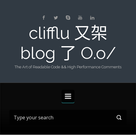
Skip to main content
clifflu 又架
blog 了 O.o/
The Art of Readable Code && High Performance Comments