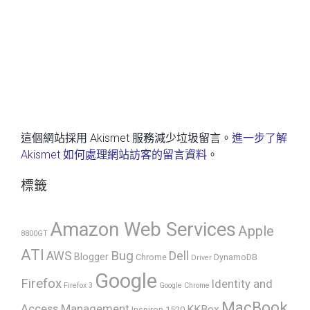
這個網站採用 Akismet 服務減少垃圾留言。
進一步了解
Akismet 如何處理網站訪客的留言資料
。
標籤
Amazon Web Services
Apple
8800GT
ATI
AWS
Bug
Dell
Blogger
Chrome
DynamoDB
Driver
Google
Firefox
Identity and
Firefox 3
Google Chrome
MacBook
Access Management
KKBox
Inspiron 1520