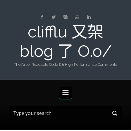
Skip to main content
clifflu 又架
blog 了 O.o/
The Art of Readable Code && High Performance Comments