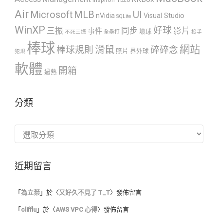
Air
UI
Microsoft
MLB
nVidia
Visual Studio
SQLite
WinXP
好球
三振
同步
影片
事件
壞球
不死三振
全壘打
投手
棒球
網站
滑鼠
棒球規則
碎碎念
照片
界外球
犯規
軟體
開箱
過熱
分類
分
類
近期留言
「
為立葉
」於〈
又好久不見了 T_T
〉發佈留言
「
clifflu
」於〈
AWS VPC 心得
〉發佈留言