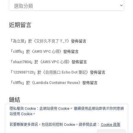
分
類
近期留言
「
為立葉
」於〈
又好久不見了 T_T
〉發佈留言
「
clifflu
」於〈
AWS VPC 心得
〉發佈留言
「
shazi7804
」於〈
AWS VPC 心得
〉發佈留言
「
1229387123
」於〈
自用進口 Echo Dot 筆記
〉發佈留言
「
clifflu
」於〈
Lambda Container Reuse
〉發佈留言
鏈結
隱私權與 Cookie：此網站使用 Cookie。 繼續使用此網站即表示你同意網
站使用 Cookie。
我的程式筆記
我的讀書心得
若要瞭解更多資訊，包括如何控制 Cookie，請參閱此處：
Cookie 政策
舊 blog :: Blogger