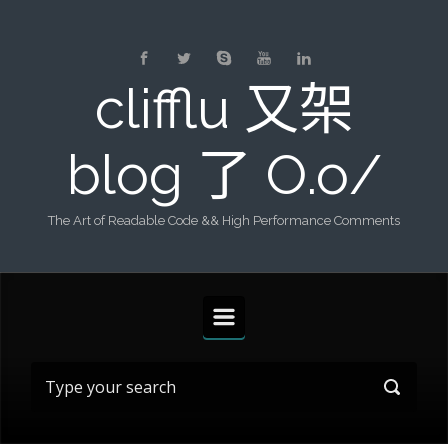
Skip to main content
clifflu 又架
blog 了 O.o/
The Art of Readable Code && High Performance Comments