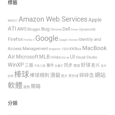
標籤
Amazon Web Services
Apple
8800GT
ATI
AWS
Bug
Dell
Blogger
Chrome
DynamoDB
Driver
Google
Firefox
Identity and
Firefox 3
Google Chrome
MacBook
Access Management
KKBox
Inspiron 1520
Air
UI
Microsoft
MLB
nVidia
Visual Studio
SQLite
WinXP
好球
三振
同步
影片
事件
壞球
不死三振
全壘打
投手
棒球
網站
滑鼠
棒球規則
碎碎念
照片
界外球
犯規
軟體
開箱
過熱
分類