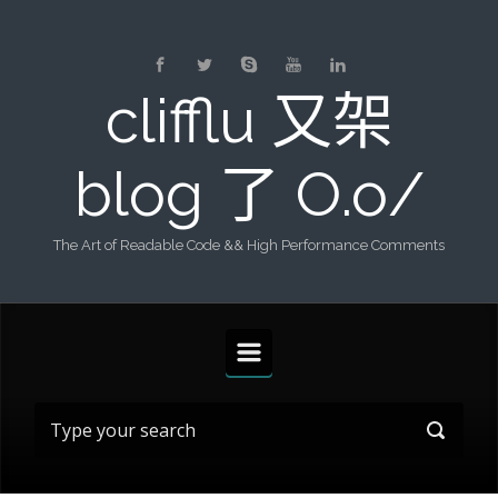
Skip to main content
clifflu 又架
blog 了 O.o/
The Art of Readable Code && High Performance Comments