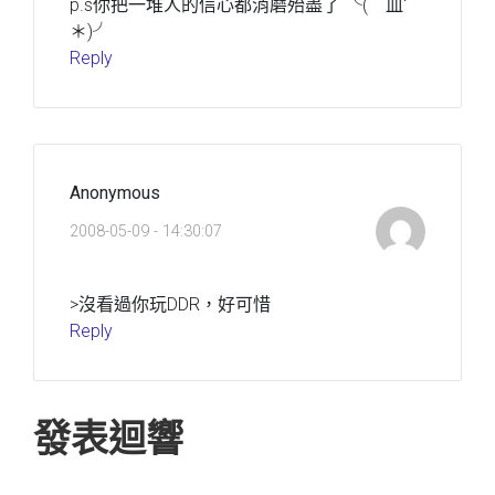
p.s你把一堆人的信心都消磨殆盡了 ╰(‵皿′
＊)╯
Reply
Anonymous
2008-05-09 - 14:30:07
>沒看過你玩DDR，好可惜
Reply
發表迴響