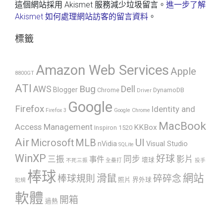
這個網站採用 Akismet 服務減少垃圾留言。
進一步了解
Akismet 如何處理網站訪客的留言資料
。
標籤
Amazon Web Services
Apple
8800GT
ATI
AWS
Bug
Dell
Blogger
Chrome
DynamoDB
Driver
Google
Firefox
Identity and
Firefox 3
Google Chrome
MacBook
Access Management
KKBox
Inspiron 1520
Air
UI
Microsoft
MLB
nVidia
Visual Studio
SQLite
WinXP
好球
三振
同步
影片
事件
壞球
不死三振
全壘打
投手
棒球
網站
滑鼠
棒球規則
碎碎念
照片
界外球
犯規
軟體
開箱
過熱