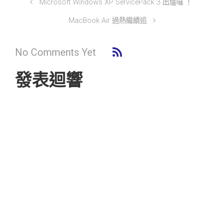
Microsoft Windows XP ServicePack 3 出爐囉 ！
MacBook Air 過熱繼續追
No Comments Yet
發表迴響