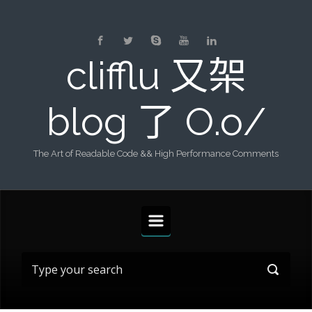
Skip to main content
clifflu 又架
blog 了 O.o/
The Art of Readable Code && High Performance Comments