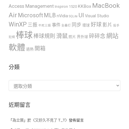
MacBook
Access Management
KKBox
Inspiron 1520
Air
UI
Microsoft
MLB
nVidia
Visual Studio
SQLite
WinXP
好球
三振
同步
影片
事件
壞球
不死三振
全壘打
投手
棒球
網站
滑鼠
棒球規則
碎碎念
照片
界外球
犯規
軟體
開箱
過熱
分類
分
類
近期留言
「
為立葉
」於〈
又好久不見了 T_T
〉發佈留言