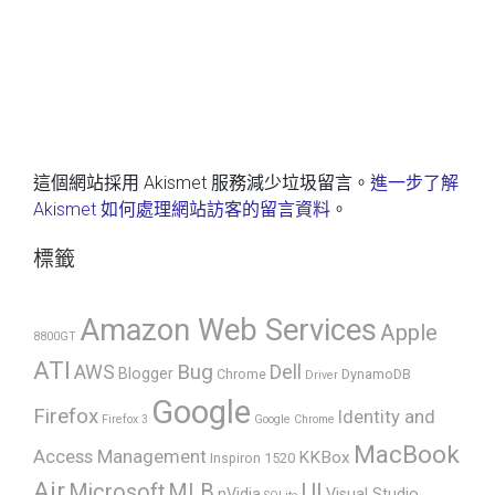
這個網站採用 Akismet 服務減少垃圾留言。
進一步了解
Akismet 如何處理網站訪客的留言資料
。
標籤
Amazon Web Services
Apple
8800GT
ATI
AWS
Bug
Dell
Blogger
Chrome
DynamoDB
Driver
Google
Firefox
Identity and
Firefox 3
Google Chrome
MacBook
Access Management
KKBox
Inspiron 1520
Air
UI
Microsoft
MLB
nVidia
Visual Studio