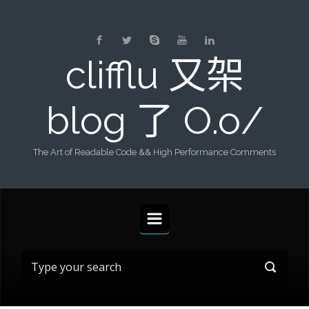
Skip to main content
clifflu 又架
blog 了 O.o/
The Art of Readable Code && High Performance Comments