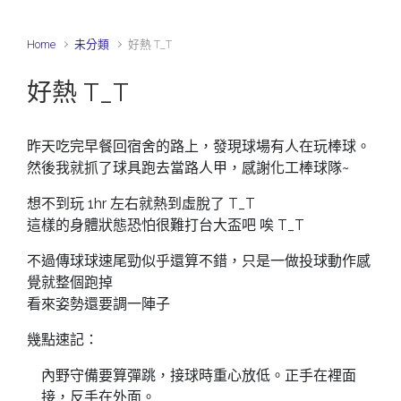
Home
未分類
好熱 T_T
好熱 T_T
昨天吃完早餐回宿舍的路上，發現球場有人在玩棒球。
然後我就抓了球具跑去當路人甲，感謝化工棒球隊~
想不到玩 1hr 左右就熱到虛脫了 T_T
這樣的身體狀態恐怕很難打台大盃吧 唉 T_T
不過傳球球速尾勁似乎還算不錯，只是一做投球動作感
覺就整個跑掉
看來姿勢還要調一陣子
幾點速記：
內野守備要算彈跳，接球時重心放低。正手在裡面
接，反手在外面。