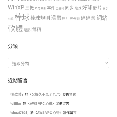
SQLite
WinXP
好球
三振
同步
影片
事件
壞球
不死三振
全壘打
投手
棒球
網站
滑鼠
棒球規則
碎碎念
照片
界外球
犯規
軟體
開箱
過熱
分類
分
類
近期留言
「
為立葉
」於〈
又好久不見了 T_T
〉發佈留言
「
clifflu
」於〈
AWS VPC 心得
〉發佈留言
「
shazi7804
」於〈
AWS VPC 心得
〉發佈留言