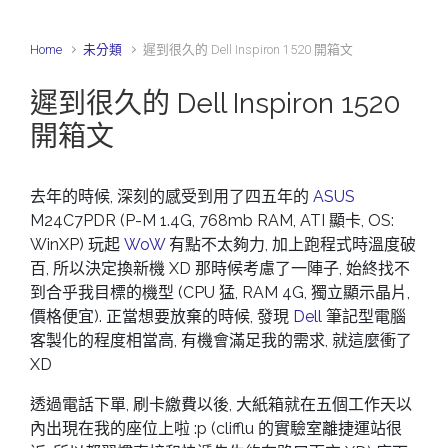
Home
未分類
遲到很久的 Dell Inspiron 1520 開箱文
遲到很久的 Dell Inspiron 1520
開箱文
去年的時候, 深刻的感受到用了四五年的
ASUS
M24C7PDR (P-M 1.4G, 768mb RAM, ATI 顯卡, OS:
WinXP) 玩起
WoW
有點不太夠力, 加上跑程式時溫度破
百, 所以決定換新機 XD 那時候考慮了一陣子, 始終找不
到合乎我目標的機型 (CPU 猛, RAM 4G, 獨立顯示晶片,
價格便宜). 正當想要放棄的時候, 發現
Dell
筆記型電腦
客製化的程度相當高, 有機會滿足我的需求, 就這麼衝了
XD
透過電話下單, 刷卡繳費以後, 大紙箱就在五個工作天以
內出現在我的座位上啦 :p (clifflu 的實驗室離捷運站很