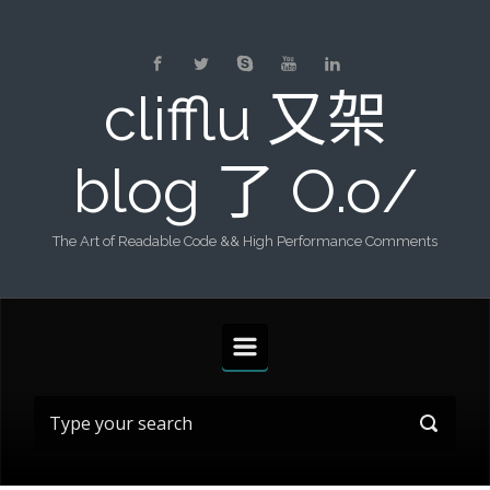
Skip to main content
clifflu 又架
blog 了 O.o/
The Art of Readable Code && High Performance Comments