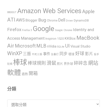
Amazon Web Services
Apple
8800GT
ATI
AWS
Bug
Dell
Blogger
Chrome
DynamoDB
Driver
Google
Firefox
Identity and
Firefox 3
Google Chrome
MacBook
Access Management
KKBox
Inspiron 1520
Air
UI
Microsoft
MLB
nVidia
Visual Studio
SQLite
WinXP
好球
三振
同步
影片
事件
壞球
不死三振
全壘打
投手
棒球
網站
滑鼠
棒球規則
碎碎念
照片
界外球
犯規
軟體
開箱
過熱
分類
分
類