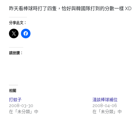
昨天看棒球時打了四隻，恰好與韓國隊打到的分數一樣 XD
分享此文：
請按讚：
相關
打蚊子
淺談棒球補位
2008-03-30
2008-04-06
在「未分類」中
在「未分類」中