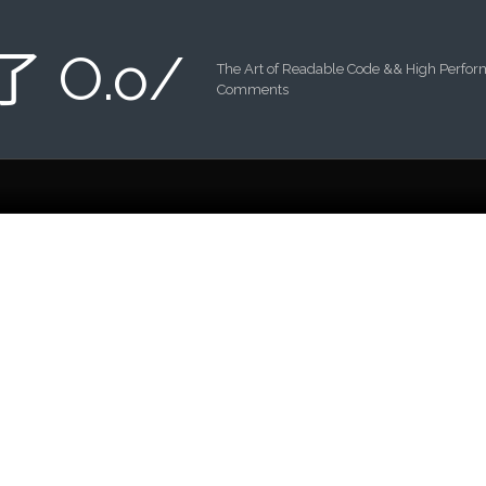
 了 O.o/
The Art of Readable Code && High Perfo
Comments