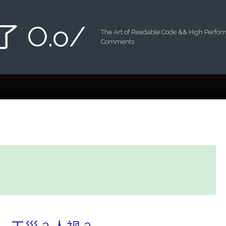
 了 O.o/
The Art of Readable Code && High Perfo
Comments