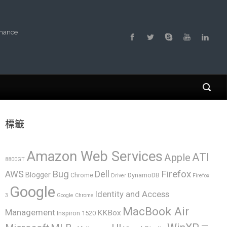
rmance
標籤
Amazon Web Services
ATI
Apple
8800GT
AWS
Bug
Dell
Firefox
Blogger
Chrome
DynamoDB
Driver
Firefox
Google
Identity and Access
3
Google Chrome
MacBook Air
Management
KKBox
Inspiron 1520