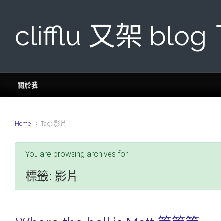
Skip to main content
clifflu 又架 blog
關於我
Home
Tag: 影片
You are browsing archives for
標籤:
影片