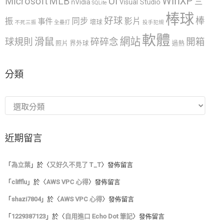
WinXP
UI
Microsoft
MLB
三
nVidia
Visual Studio
SQLite
棒球
好球
棒
振
同步
影片
事件
壞球
不死三振
全壘打
投手犯規
軟體
網站
滑鼠
球規則
碎碎念
開箱
照片
界外球
過熱
分類
分
類
近期留言
「
為立葉
」於〈
又好久不見了 T_T
〉發佈留言
「
clifflu
」於〈
AWS VPC 心得
〉發佈留言
「
shazi7804
」於〈
AWS VPC 心得
〉發佈留言
「
1229387123
」於〈
自用進口 Echo Dot 筆記
〉發佈留言