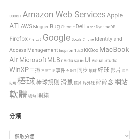
Amazon Web Services
Apple
8800GT
ATI
AWS
Bug
Dell
Blogger
Chrome
DynamoDB
Driver
Google
Firefox
Identity and
Firefox 3
Google Chrome
MacBook
Access Management
KKBox
Inspiron 1520
Air
UI
Microsoft
MLB
nVidia
Visual Studio
SQLite
WinXP
好球
三振
同步
影片
事件
壞球
不死三振
全壘打
投手
棒球
網站
滑鼠
棒球規則
碎碎念
照片
界外球
犯規
軟體
開箱
過熱
分類
分
類