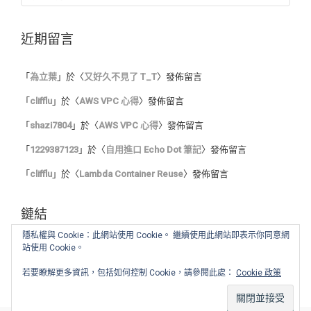
近期留言
「
為立葉
」於〈
又好久不見了 T_T
〉發佈留言
「
clifflu
」於〈
AWS VPC 心得
〉發佈留言
「
shazi7804
」於〈
AWS VPC 心得
〉發佈留言
「
1229387123
」於〈
自用進口 Echo Dot 筆記
〉發佈留言
「
clifflu
」於〈
Lambda Container Reuse
〉發佈留言
鏈結
隱私權與 Cookie：此網站使用 Cookie。 繼續使用此網站即表示你同意網
站使用 Cookie。
我的程式筆記
我的讀書心得
若要瞭解更多資訊，包括如何控制 Cookie，請參閱此處：
Cookie 政策
舊 blog :: Blogger