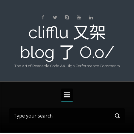
Skip to main content
clifflu 又架
blog 了 O.o/
The Art of Readable Code && High Performance Comments